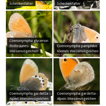
Scheckenfalter
Scheckenfalter
Coenonympha glycerion
Rotbraunes
Coenonympha pamphilus -
Wiesenvögelchen
Kleines Wiesenvögelchen
Coenonympha gardetta -
Coenonympha gardetta -
Alpen-Wiesenvögelchen
Alpen-Wiesenvögelchen