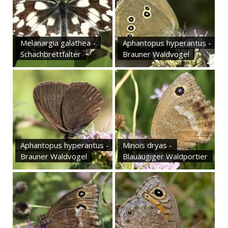
Melanargia galathea -
Aphantopus hyperantus -
Schachbrettfalter
Brauner Waldvogel
Aphantopus hyperantus -
Minois dryas -
Brauner Waldvogel
Blauäugiger Waldportier