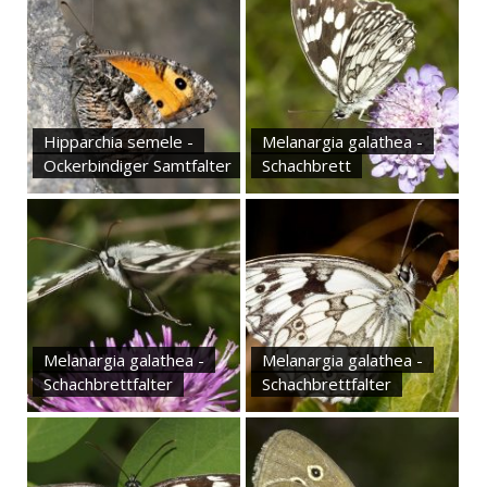
Hipparchia semele -
Melanargia galathea -
Ockerbindiger Samtfalter
Schachbrett
Melanargia galathea -
Melanargia galathea -
Schachbrettfalter
Schachbrettfalter