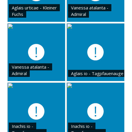
Aglais urticae - Kleiner
Vanessa atalanta -
Fuchs
Admiral
Vanessa atalanta -
Admiral
Aglais io - Tagpfauenauge
Inachis io -
Inachis io -