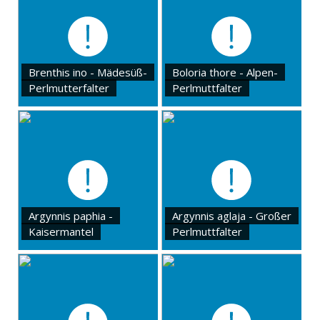
Brenthis ino - Mädesüß-
Boloria thore - Alpen-
Perlmutterfalter
Perlmuttfalter
Argynnis paphia -
Argynnis aglaja - Großer
Kaisermantel
Perlmuttfalter