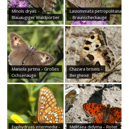
Minois dryas -
Lasiommata petropolitana
Blauäugiger Waldportier
- Braunscheckauge
Maniola jurtina - Großes
Chazara briseis -
Ochsenauge
Berghexe
Euphydryas intermedia -
Melitaea didyma - Roter