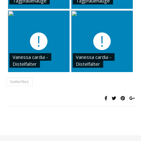
Tagpfauenauge
Tagpfauenauge
Vanessa cardui -
Vanessa cardui -
Distelfalter
Distelfalter
butterflies