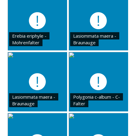
Erebia eriphyle -
Lasiommata maera -
Mohrenfalter
Braunauge
Lasiommata maera -
Polygonia c-album - C-
Braunauge
Falter