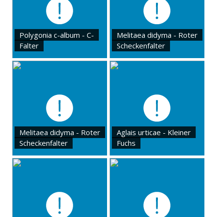
Polygonia c-album - C-
Melitaea didyma - Roter
Falter
Scheckenfalter
Melitaea didyma - Roter
Aglais urticae - Kleiner
Scheckenfalter
Fuchs