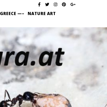
 GREECE —–
NATURE ART