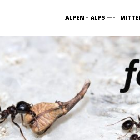
ALPEN – ALPS —–
MITTE