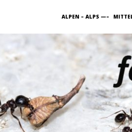
ALPEN – ALPS —–
MITTE