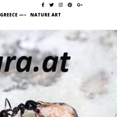
 GREECE —–
NATURE ART