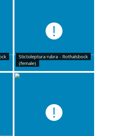
ock
Stictoleptura rubra - Rothalsbock
(female)