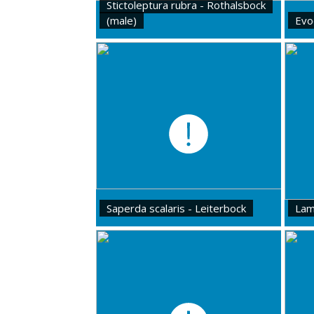
Stictoleptura rubra - Rothalsbock
(male)
Evo
Saperda scalaris - Leiterbock
Lam