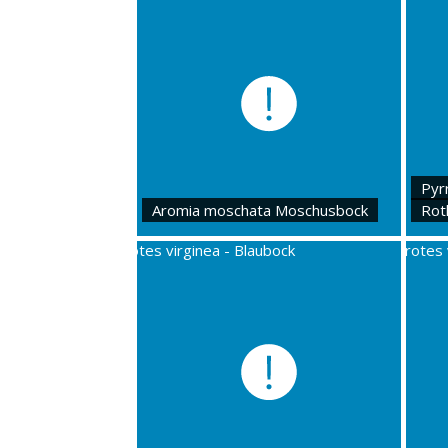
Pyr
Aromia moschata Moschusbock
Rot