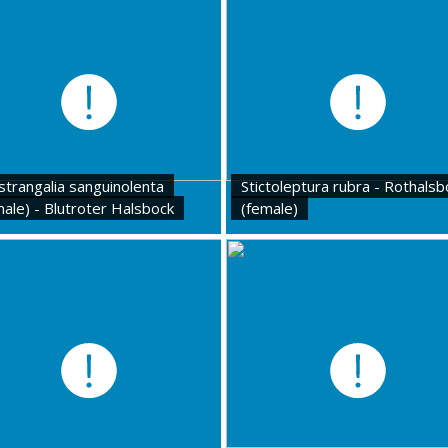
strangalia sanguinolenta
Stictoleptura rubra - Rothalsb
male) - Blutroter Halsbock
(female)