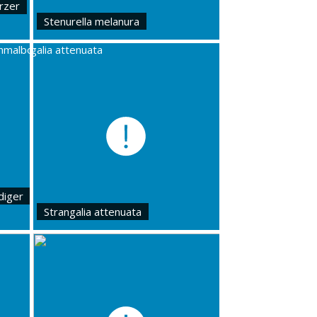
arzer
Stenurella melanura
diger
Strangalia attenuata