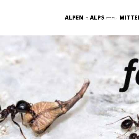
ALPEN – ALPS —–
MITTE