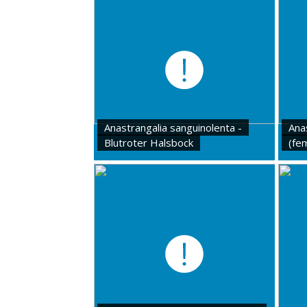
Anastrangalia sanguinolenta -
Ana
Blutroter Halsbock
(fe