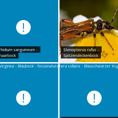
rhidium sanguineum -
Stenopterus rufus -
haarbock
Spitzendeckenbock