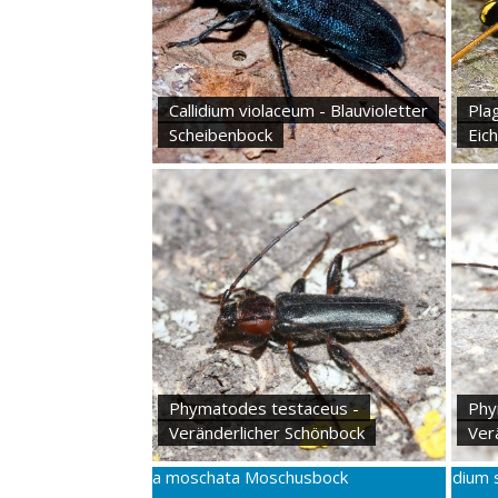
Callidium violaceum - Blauvioletter
Pla
Scheibenbock
Eic
Phymatodes testaceus -
Phy
Veränderlicher Schönbock
Ver