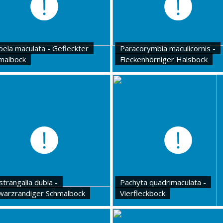
pela maculata - Gefleckter
Paracorymbia maculicornis -
malbock
Fleckenhörniger Halsbock
trangalia dubia -
Pachyta quadrimaculata -
warzrandiger Schmalbock
Vierfleckbock