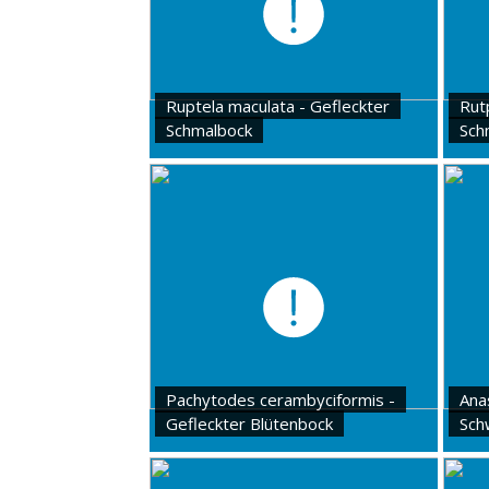
Ruptela maculata - Gefleckter
Rut
Schmalbock
Sch
Pachytodes cerambyciformis -
Anas
Gefleckter Blütenbock
Sch