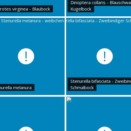
Dinoptera collaris - Blauschw
rotes virginea - Blaubock
Kugelbock
Stenurella bifasciata - Zweibin
nurella melanura
Schmalbock