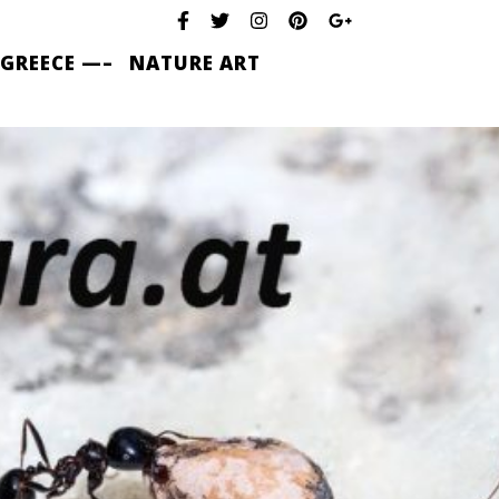
 GREECE —–
NATURE ART