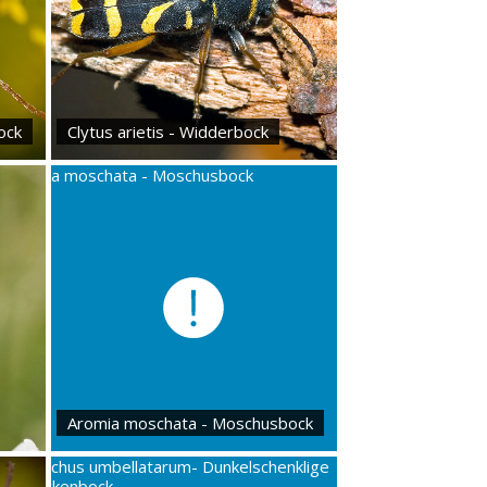
ock
Clytus arietis - Widderbock
Aromia moschata - Moschusbock