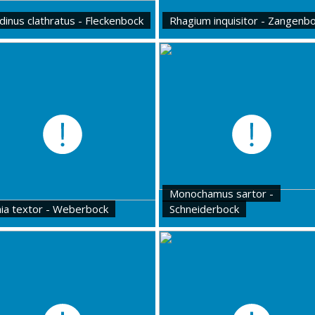
dinus clathratus - Fleckenbock
Rhagium inquisitor - Zangenb
Monochamus sartor -
ia textor - Weberbock
Schneiderbock