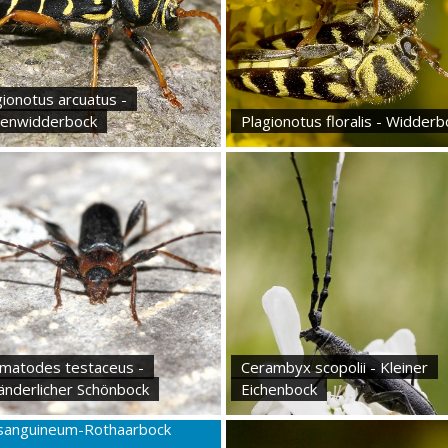
gionotus arcuatus -
henwidderbock
Plagionotus floralis - Widderb
matodes testaceus -
Cerambyx scopolii - Kleiner
änderlicher Schönbock
Eichenbock