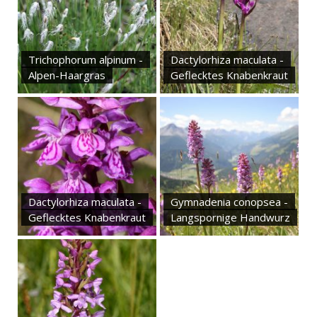
Trichophorum alpinum -
Dactylorhiza maculata -
Alpen-Haargras
Geflecktes Knabenkraut
Dactylorhiza maculata -
Gymnadenia conopsea -
Geflecktes Knabenkraut
Langspornige Handwurz