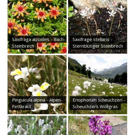
Saxifraga aizoides - Bach-
Saxifrage stellaris -
Steinbrech
Sternblütiger Steinbrech
Pinguicula alpina - Alpen-
Eriophorum scheuchzeri -
Fettkraut
Scheuchzers Wollgras