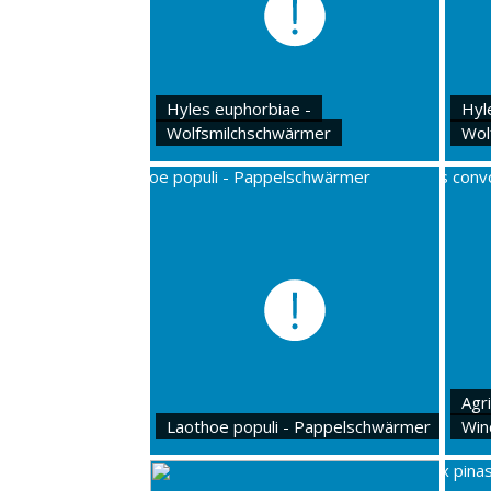
Hyles euphorbiae -
Hyl
Wolfsmilchschwärmer
Wol
Agri
Laothoe populi - Pappelschwärmer
Win