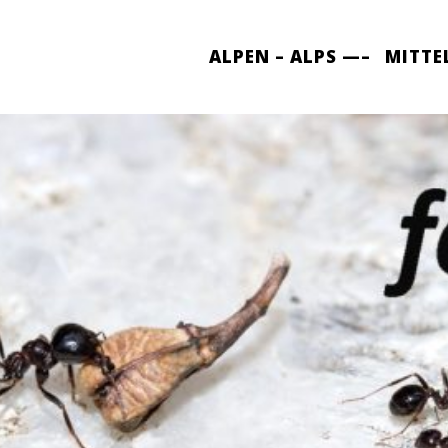
ALPEN – ALPS —–
MITTE