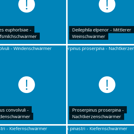
es euphorbiae -
Deilephila elpenor - Mittlerer
fsmilchschwärmer
Weinschwärmer
us convolvuli -
Proserpinus proserpina -
denschwärmer
Nachtkerzenschwärmer