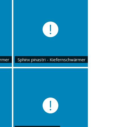
ärmer
Sphinx pinastri - Kiefernschwärmer