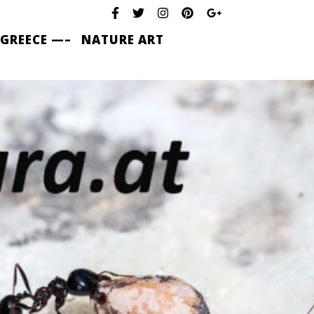
 GREECE —–
NATURE ART