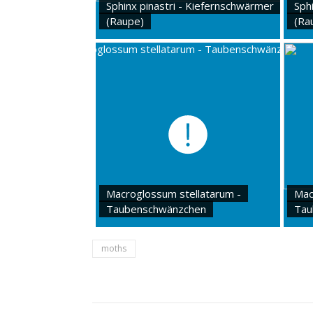
Sphinx pinastri - Kiefernschwärmer
Sph
(Raupe)
(Ra
Macroglossum stellatarum -
Mac
Taubenschwänzchen
Tau
moths