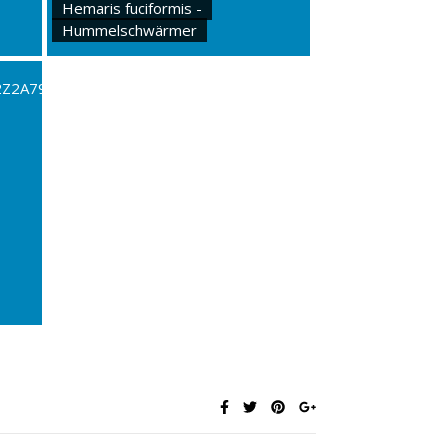
Hemaris fuciformis -
Hummelschwärmer