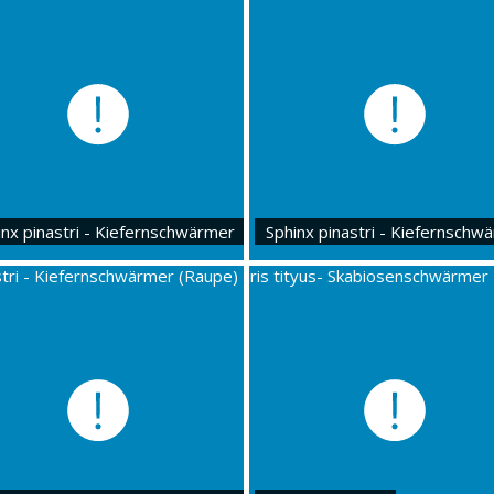
inx pinastri - Kiefernschwärmer
Sphinx pinastri - Kiefernschw