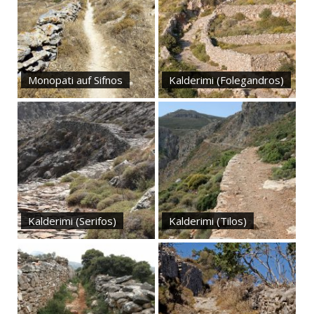
Monopati auf Sifnos
Kalderimi (Folegandros)
Kalderimi (Serifos)
Kalderimi (Tilos)