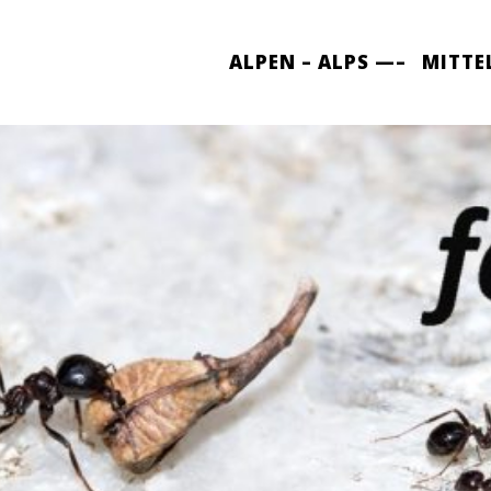
ALPEN – ALPS —–
MITTE