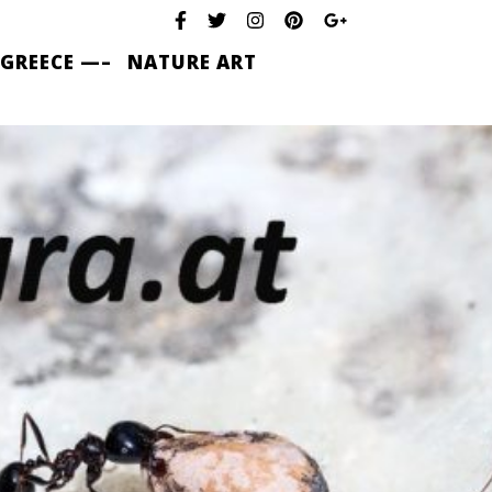
 GREECE —–
NATURE ART