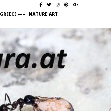
 GREECE —–
NATURE ART