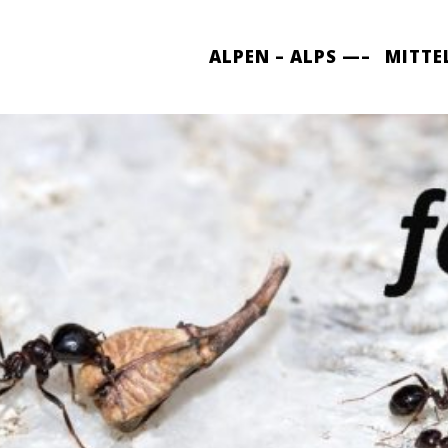
ALPEN – ALPS —–
MITTE