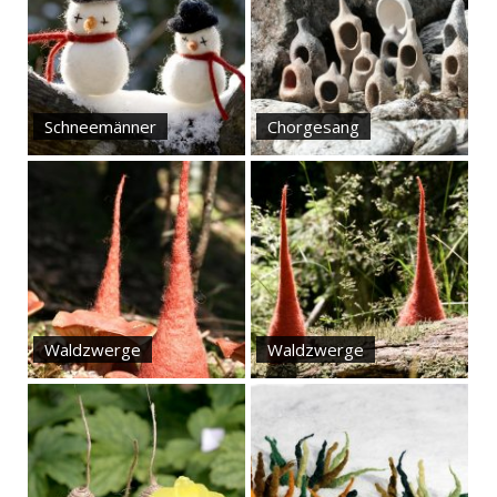
Schneemänner
Chorgesang
Waldzwerge
Waldzwerge