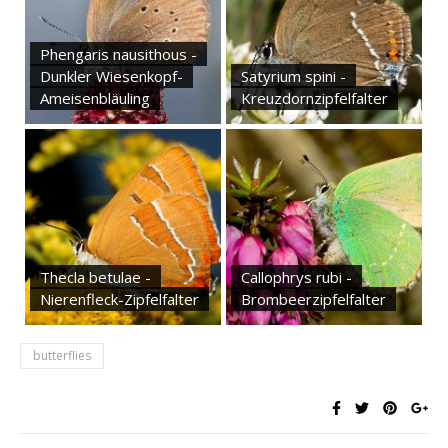
Phengaris nausithous -
Dunkler Wiesenkopf-
Satyrium spini -
Ameisenbläuling
Kreuzdornzipfelfalter
Thecla betulae -
Callophrys rubi -
Nierenfleck-Zipfelfalter
Brombeerzipfelfalter
butterflies