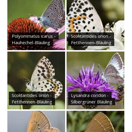
Polyommatus icarus -
Scolitantides orion -
Hauhechel-Bläuling
Fetthennen-Bläuling
Scolitantides orion -
Lysandra coridon -
Fetthennen-Bläuling
Silbergrüner Bläuling