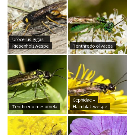
Urocerus gigas -
Riesenholzwespe
Tenthredo olivacea
Cephidae -
Tenthredo mesomela
Halmblattwespe