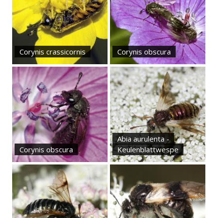
Corynis crassicornis
Corynis obscura
Abia aurulenta -
Corynis obscura
Keulenblattwespe