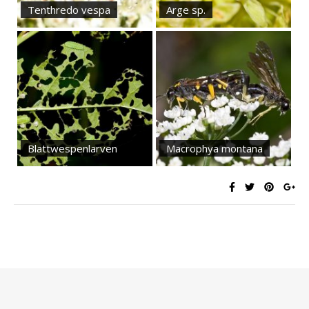
Tenthredo vespa
Arge sp.
Blattwespenlarven
Macrophya montana