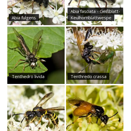
Abia fasciata - Geißblatt-
Abia fulgens
Keulhornblattwespe
Tenthedro livida
Tenthredo crassa