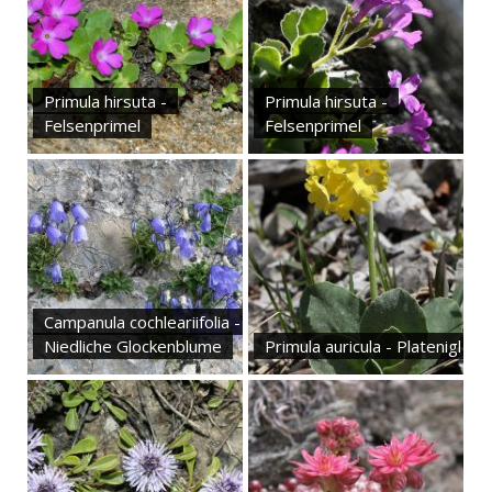
Primula hirsuta -
Primula hirsuta -
Felsenprimel
Felsenprimel
Campanula cochleariifolia -
Niedliche Glockenblume
Primula auricula - Platenigl