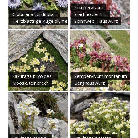
Sempervivum
Globularia cordifolia -
arachnoideum -
Herzblättrige Kugelblume
Spinnweb-Hauswurz
Saxifraga bryoides -
Sempervivum montanum -
Moos-Steinbrech
Berghauswurz