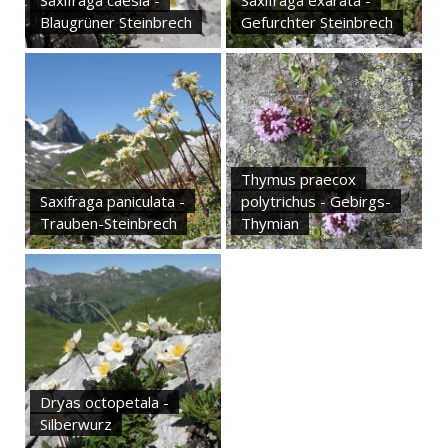
Saxifraga caesia -
Saxifraga exarata -
Blaugrüner Steinbrech
Gefurchter Steinbrech
Thymus praecox
Saxifraga paniculata -
polytrichus - Gebirgs-
Trauben-Steinbrech
Thymian
Dryas octopetala -
Silberwurz