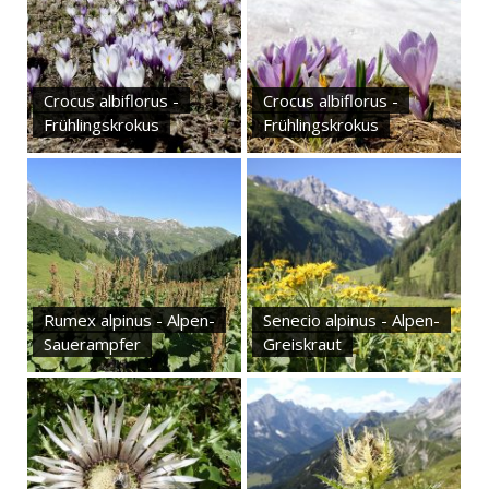
Crocus albiflorus -
Crocus albiflorus -
Frühlingskrokus
Frühlingskrokus
Rumex alpinus - Alpen-
Senecio alpinus - Alpen-
Sauerampfer
Greiskraut