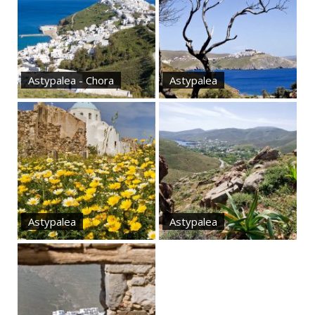
Astypalea - Chora
Astypalea
Astypalea
Astypalea