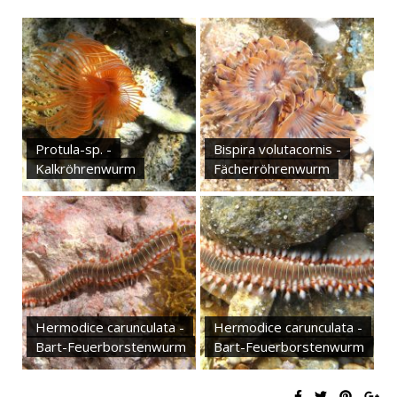
Protula-sp. -
Bispira volutacornis -
Kalkröhrenwurm
Fächerröhrenwurm
Hermodice carunculata -
Hermodice carunculata -
Bart-Feuerborstenwurm
Bart-Feuerborstenwurm