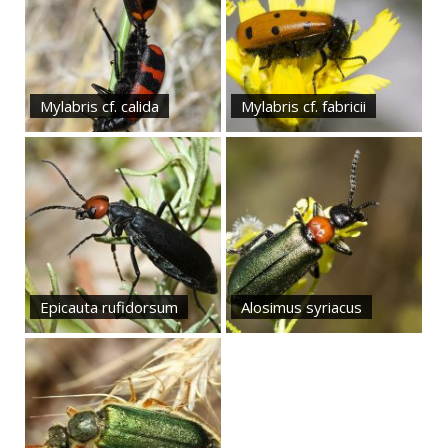
Mylabris cf. calida
Mylabris cf. fabricii
Epicauta rufidorsum
Alosimus syriacus