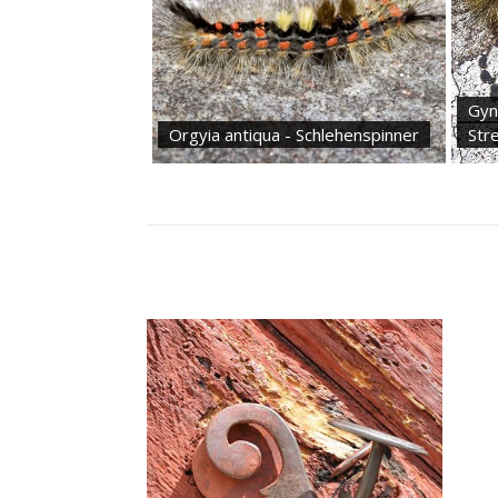
Gyn
Orgyia antiqua - Schlehenspinner
Str