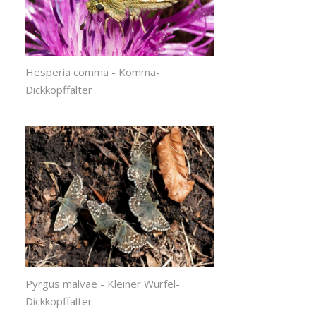
Hesperia comma - Komma-
Dickkopffalter
Pyrgus malvae - Kleiner Würfel-
Dickkopffalter