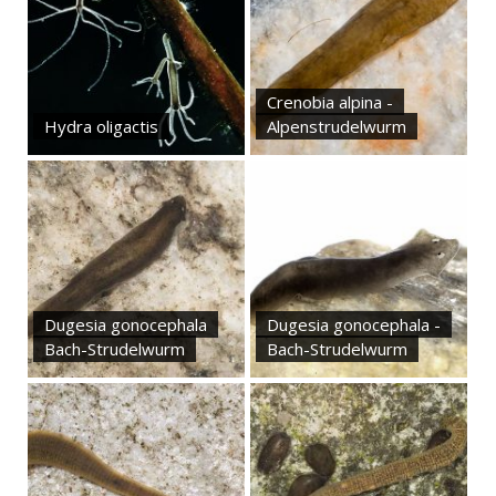
Crenobia alpina -
Hydra oligactis
Alpenstrudelwurm
Dugesia gonocephala
Dugesia gonocephala -
Bach-Strudelwurm
Bach-Strudelwurm