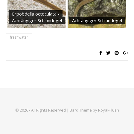
Erpobdella octoculata -
Achtäugiger Schlundegel
Achtäugiger Schlundegel
freshwater
© 2026 - All Rights Reserved | Bard Theme by Royal-Flush