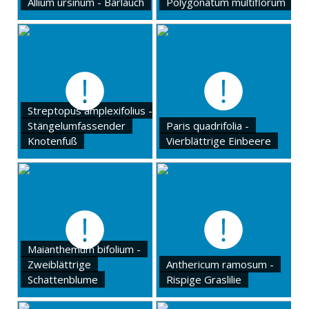
Allium ursinum - Bärlauch
Polygonatum multiflorum
Streptopus amplexifolius -
Stängelumfassender
Paris quadrifolia -
Knotenfuß
Vierblättrige Einbeere
Maianthemum bifolium -
Zweiblättrige
Anthericum ramosum -
Schattenblume
Rispige Graslilie