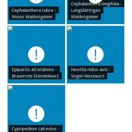
Cephalanthera longifolia -
Cephalanthera rubra -
Langblättriges
Rotes Waldvögelein
Waldvögelein
Epipactis atrorubens -
Neottia nidus-avis -
Braunrote Stendelwurz
Vogel-Nestwurz
Cypripedium calceolus -