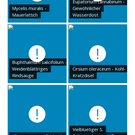
Eupatorium cannabinum -
Mycelis muralis -
Gewöhnlicher
Mauerlattich
Wasserdost
Buphthalmum salicifolium -
Weidenblättriges
Cirsium oleraceum - Kohl-
Rindsauge
Kratzdisel
Vielbluetiger S.