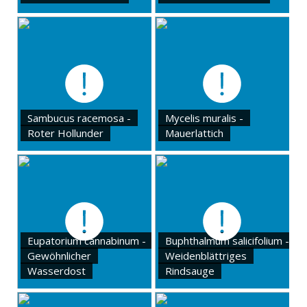
Sambucus racemosa -
Mycelis muralis -
Roter Hollunder
Mauerlattich
Eupatorium cannabinum -
Buphthalmum salicifolium -
Gewöhnlicher
Weidenblättriges
Wasserdost
Rindsauge