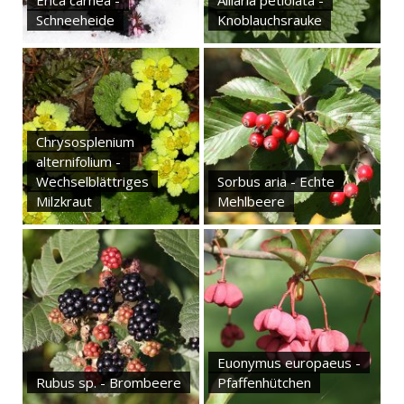
Erica carnea -
Alliaria petiolata -
Schneeheide
Knoblauchsrauke
Chrysosplenium
alternifolium -
Wechselblättriges
Sorbus aria - Echte
Milzkraut
Mehlbeere
Euonymus europaeus -
Rubus sp. - Brombeere
Pfaffenhütchen