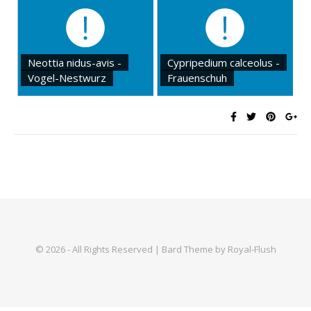
Neottia nidus-avis -
Cypripedium calceolus -
Vogel-Nestwurz
Frauenschuh
© 2026 - All Rights Reserved | Bard Theme by Royal-Flush