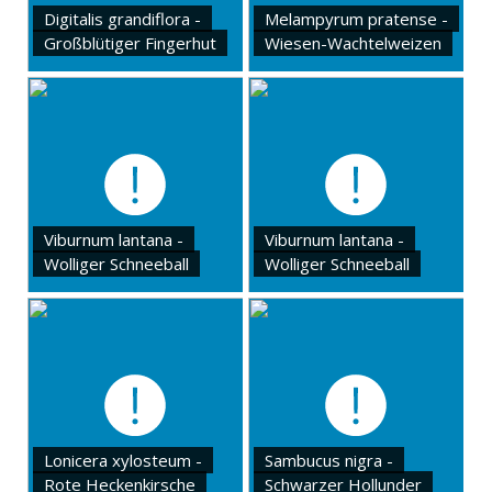
Digitalis grandiflora -
Melampyrum pratense -
Großblütiger Fingerhut
Wiesen-Wachtelweizen
Viburnum lantana -
Viburnum lantana -
Wolliger Schneeball
Wolliger Schneeball
Lonicera xylosteum -
Sambucus nigra -
Rote Heckenkirsche
Schwarzer Hollunder