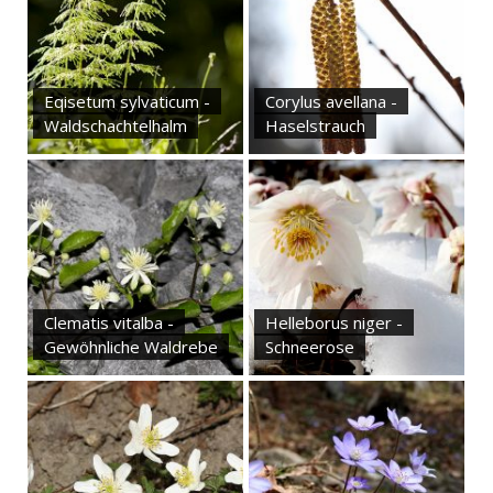
Eqisetum sylvaticum -
Corylus avellana -
Waldschachtelhalm
Haselstrauch
Clematis vitalba -
Helleborus niger -
Gewöhnliche Waldrebe
Schneerose