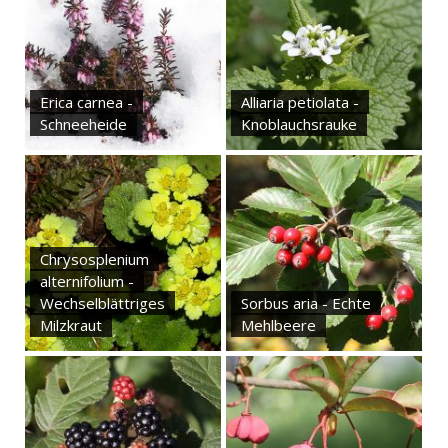
Erica carnea -
Alliaria petiolata -
Schneeheide
Knoblauchsrauke
Chrysosplenium
alternifolium -
Wechselblättriges
Sorbus aria - Echte
Milzkraut
Mehlbeere