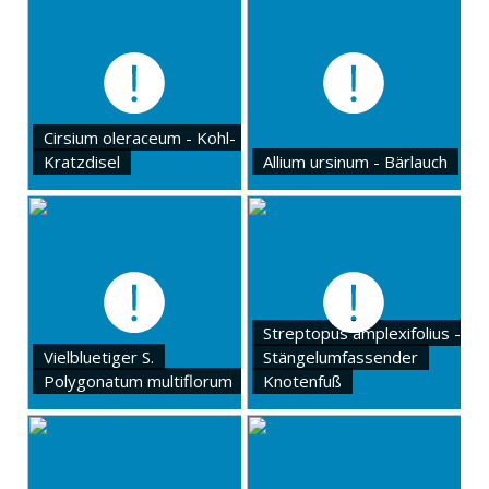
Cirsium oleraceum - Kohl-
Kratzdisel
Allium ursinum - Bärlauch
Streptopus amplexifolius -
Vielbluetiger S.
Stängelumfassender
Polygonatum multiflorum
Knotenfuß