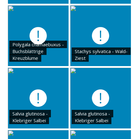
Polygala chamaebuxus -
Buchsblättrige
Stachys sylvatica - Wald-
Kreuzblume
Ziest
Salvia glutinosa -
Salvia glutinosa -
Klebriger Salbei
Klebriger Salbei