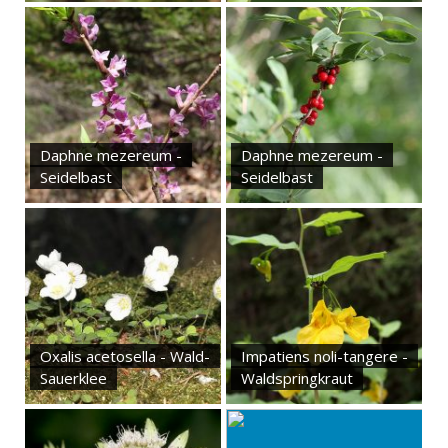
Daphne mezereum -
Daphne mezereum -
Seidelbast
Seidelbast
Oxalis acetosella - Wald-
Impatiens noli-tangere -
Sauerklee
Waldspringkraut