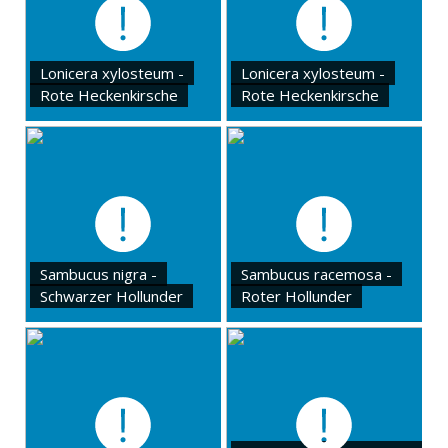
Lonicera xylosteum -
Lonicera xylosteum -
Rote Heckenkirsche
Rote Heckenkirsche
Sambucus nigra -
Sambucus racemosa -
Schwarzer Hollunder
Roter Hollunder