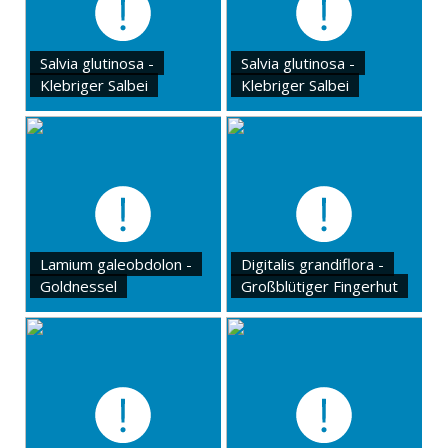
Salvia glutinosa -
Salvia glutinosa -
Klebriger Salbei
Klebriger Salbei
Lamium galeobdolon -
Digitalis grandiflora -
Goldnessel
Großblütiger Fingerhut