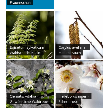
Frauenschuh
Eqisetum sylvaticum -
Corylus avellana -
Waldschachtelhalm
Haselstrauch
Clematis vitalba -
Helleborus niger -
Gewöhnliche Waldrebe
Schneerose