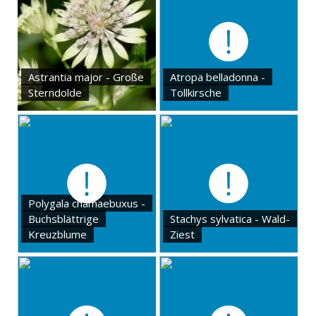
Astrantia major - Große
Atropa belladonna -
Sterndolde
Tollkirsche
Polygala chamaebuxus -
Buchsblättrige
Stachys sylvatica - Wald-
Kreuzblume
Ziest