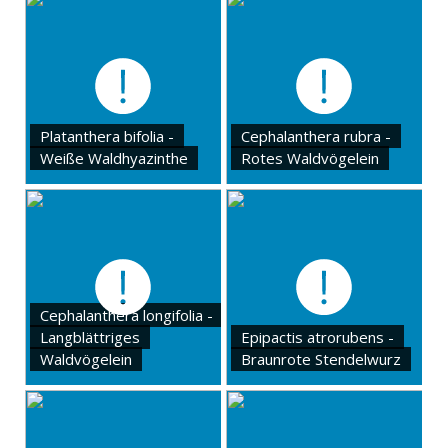
Platanthera bifolia -
Cephalanthera rubra -
Weiße Waldhyazinthe
Rotes Waldvögelein
Cephalanthera longifolia -
Langblättriges
Epipactis atrorubens -
Waldvögelein
Braunrote Stendelwurz