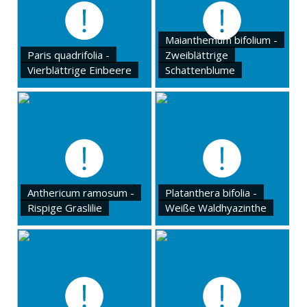
Maianthemum bifolium -
Paris quadrifolia -
Zweiblättrige
Vierblättrige Einbeere
Schattenblume
Anthericum ramosum -
Platanthera bifolia -
Rispige Graslilie
Weiße Waldhyazinthe