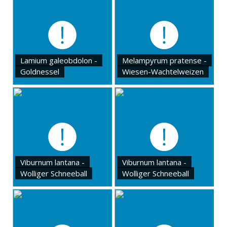
Lamium galeobdolon -
Melampyrum pratense -
Goldnessel
Wiesen-Wachtelweizen
Viburnum lantana -
Viburnum lantana -
Wolliger Schneeball
Wolliger Schneeball