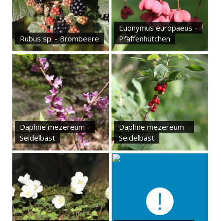
Euonymus europaeus -
Rubus sp. - Brombeere
Pfaffenhütchen
Daphne mezereum -
Daphne mezereum -
Seidelbast
Seidelbast