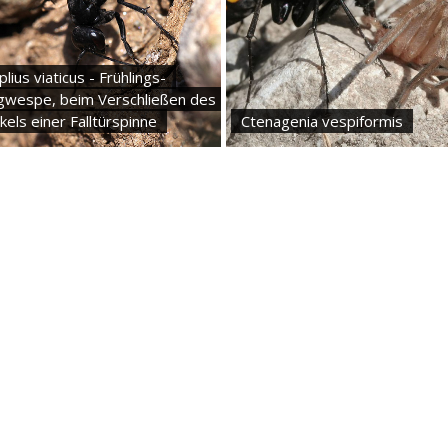
lius viaticus - Frühlings-
wespe, beim Verschließen des
els einer Falltürspinne
Ctenagenia vespiformis