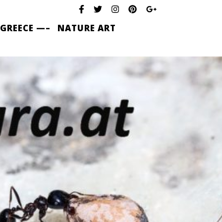
 GREECE —–
NATURE ART