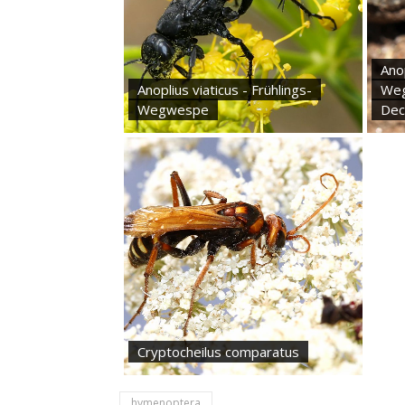
Anop
Anoplius viaticus - Frühlings-
Weg
Wegwespe
Deck
Cryptocheilus comparatus
hymenoptera