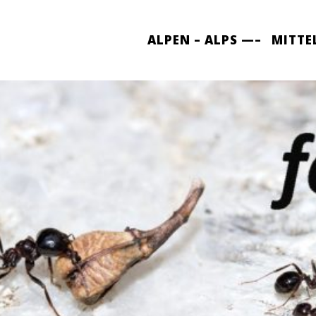
ALPEN – ALPS —–
MITTE