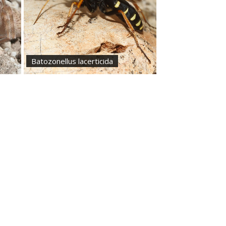
Batozonellus lacerticida