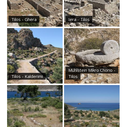
Tilos - Ghera
Iera - Tilos
Mühlstein Mikro Chorio -
Tilos - Kalderimi
Tilos