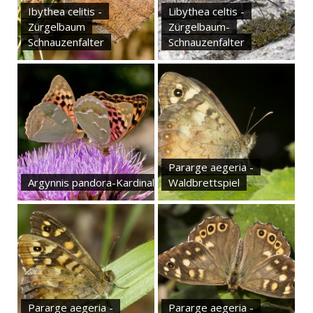
Ibythea celitis -
Libythea celtis -
Zürgelbaum
Zürgelbaum-
Schnauzenfalter
Schnauzenfalter
Pararge aegeria -
Argynnis pandora-Kardinal
Waldbrettspiel
Pararge aegeria -
Pararge aegeria -