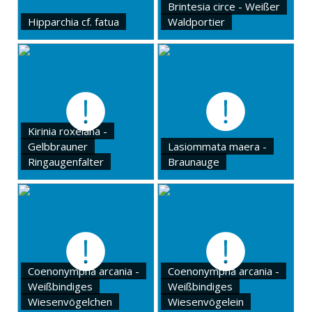
Brintesia circe - Weißer
Hipparchia cf. fatua
Waldportier
Kirinia roxelana -
Gelbbrauner
Lasiommata maera -
Ringaugenfalter
Braunauge
Coenonympha arcania -
Coenonympha arcania -
Weißbindiges
Weißbindiges
Wiesenvögelchen
Wiesenvögelein