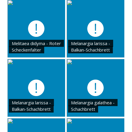
Melitaea didyma - Roter
Melanargia larissa -
Scheckenfalter
Balkan-Schachbrett
Melanargia larissa -
Melanargia galathea -
Balkan-Schachbrett
Schachbrett