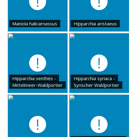
Maniola halicarnassus
Hipparchia aristaeus
Hipparchia senthes -
Hipparchia syriaca -
Mittelmeer-Waldportier
Syrischer Waldportier