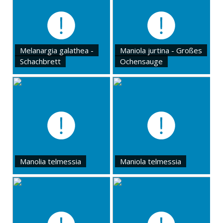
Melanargia galathea -
Maniola jurtina - Großes
Schachbrett
Ochensauge
Manolia telmessia
Maniola telmessia