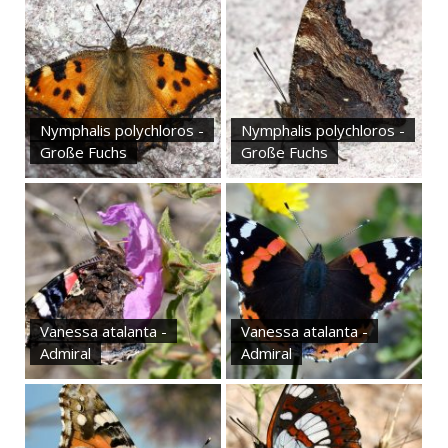
Nymphalis polychloros -
Nymphalis polychloros -
Große Fuchs
Große Fuchs
Vanessa atalanta -
Vanessa atalanta -
Admiral
Admiral