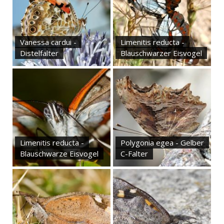
Vanessa cardui -
Limenitis reducta -
Distelfalter
Blauschwarzer Eisvogel
Limenitis reducta -
Polygonia egea - Gelber
Blauschwarze Eisvogel
C-Falter