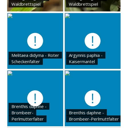
Waldbrettspiel
Waldbrettspiel
Melitaea didyma - Roter
Argynnis paphia -
Scheckenfalter
Kaisermantel
Brenthis daphne -
Brombeer-
Brenthis daphne -
Perlmutterfalter
Brombeer-Perlmuttfalter