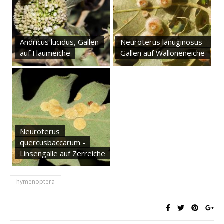
Andricus lucidus, Gallen
Neuroterus lanuginosus -
auf Flaumeiche
Gallen auf Walloneneiche
Neuroterus
quercusbaccarum -
Linsengalle auf Zerreiche
hymenoptera