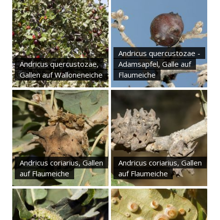
Andricus quercustozae -
Andricus quercustozae,
Adamsapfel, Galle auf
Gallen auf Walloneneiche
Flaumeiche
Andricus coriarius, Gallen
Andricus coriarius, Gallen
auf Flaumeiche
auf Flaumeiche