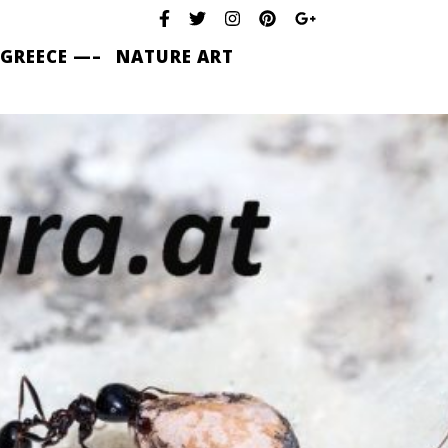
 GREECE —–
NATURE ART