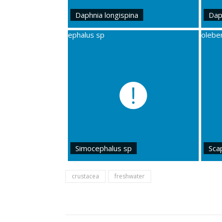
Daphnia longispina
Dap
Simocephalus sp
Sca
crustacea
freshwater