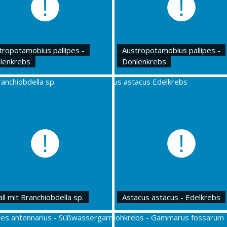
tropotamobius pallipes -
Austropotamobius pallipes -
lenkrebs
Dohlenkrebs
ll mit Branchiobdella sp.
Astacus astacus - Edelkrebs