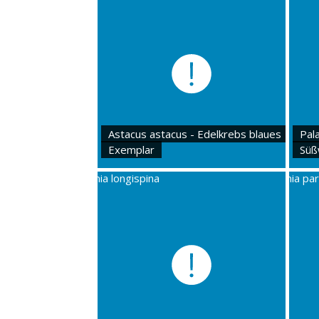
Astacus astacus - Edelkrebs blaues
Pal
Exemplar
Süß