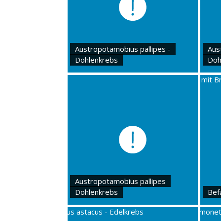
Austropotamobius pallipes -
Aus
Dohlenkrebs
Doh
Austropotamobius pallipes
Dohlenkrebs
Befa