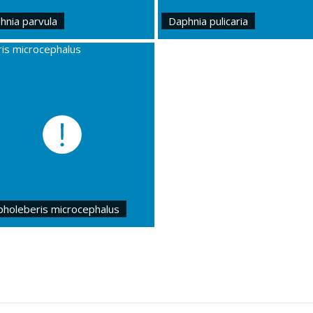
hnia parvula
Daphnia pulicaria
pholeberis microcephalus