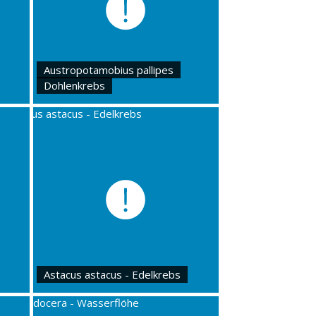
Austropotamobius pallipes
Dohlenkrebs
Astacus astacus - Edelkrebs