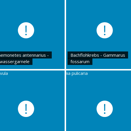
aemonetes antennarius -
Bachflohkrebs - Gammarus
wassergarnele
fossarum