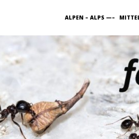
ALPEN – ALPS —–
MITTE