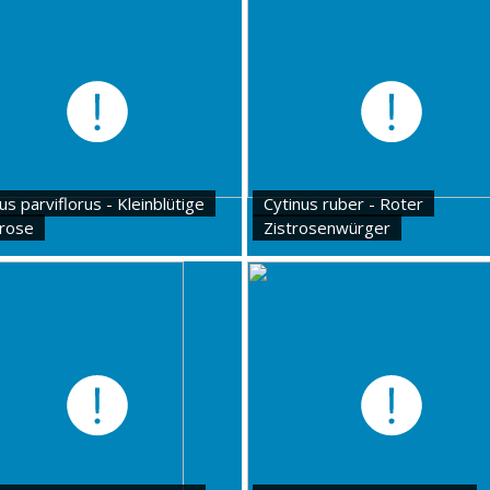
us parviflorus - Kleinblütige
Cytinus ruber - Roter
trose
Zistrosenwürger