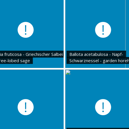
ia fruticosa - Griechischer Salbei
Ballota acetabulosa - Napf-
hree-lobed sage
Schwarznessel - garden hore