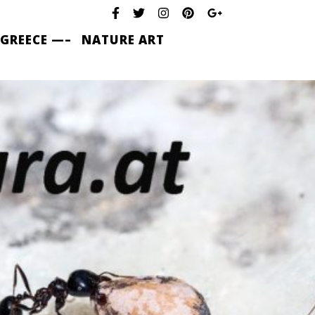
 GREECE —–
NATURE ART