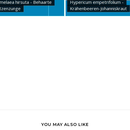
melaea hirsuta - Behaarte
Hypericum empetrifolium -
tzenzunge
Krähenbeeren-Johanniskraut
YOU MAY ALSO LIKE