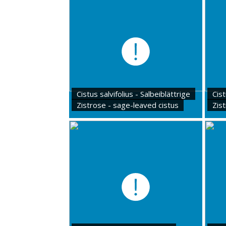
Cistus salvifolius - Salbeiblättrige
Cist
Zistrose - sage-leaved cistus
Zis