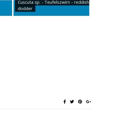
Cuscuta sp. - Teufelszwirn - reddish
dodder