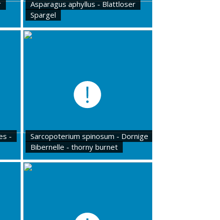
r
Asparagus aphyllus - Blattloser
Spargel
es -
Sarcopoterium spinosum - Dornige
Bibernelle - thorny burnet