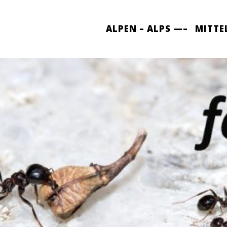
ALPEN – ALPS —–
MITTE