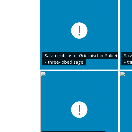
Salvia fruticosa - Griechischer Salbei
Salv
- three-lobed sage
- t