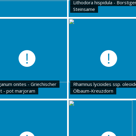
Lithodora hispidula - Borstige
Steinsame
ganum onites - Griechischer
Rhamnus lycioides ssp. oleoid
t - pot marjoram
Ölbaum-Kreuzdorn