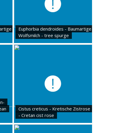
artige
Euphorbia dendroides - Baumartige
Wolfsmilch - tree spurge
en-
ean
Cistus creticus - Kretische Zistrose
- Cretan cist rose