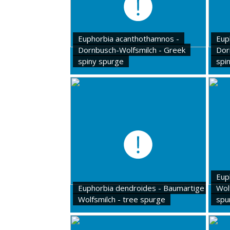
Euphorbia acanthothamnos -
Eup
Dornbusch-Wolfsmilch - Greek
Dor
spiny spurge
spi
Eup
Euphorbia dendroides - Baumartige
Wol
Wolfsmilch - tree spurge
spu