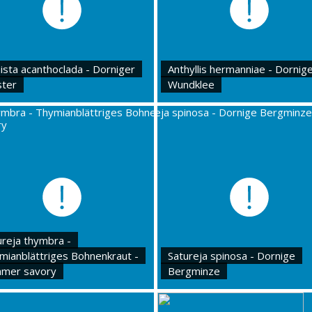
ista acanthoclada - Dorniger
Anthyllis hermanniae - Dornig
ster
Wundklee
ureja thymbra -
mianblättriges Bohnenkraut -
Satureja spinosa - Dornige
mer savory
Bergminze