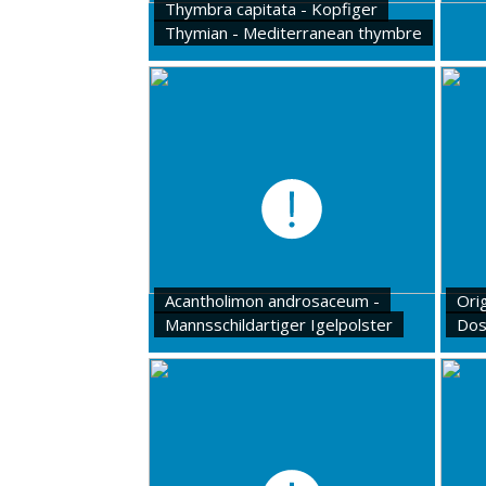
Thymbra capitata - Kopfiger
Thymian - Mediterranean thymbre
Acantholimon androsaceum -
Ori
Mannsschildartiger Igelpolster
Dos