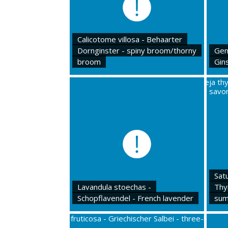
Calicotome villosa - Behaarter
Dornginster - spiny broom/thorny
Gen
broom
Gin
Sat
Lavandula stoechas -
Thy
Schopflavendel - French lavender
sum