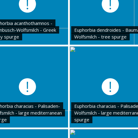
horbia acanthothamnos -
nbusch-Wolfsmilch - Greek
Euphorbia dendroides - Baum
ny spurge
Wolfsmilch - tree spurge
horbia characias - Palisaden-
Euphorbia characias - Palisad
fsmilch - large mediterranean
Wolfsmilch - large mediterran
rge
spurge