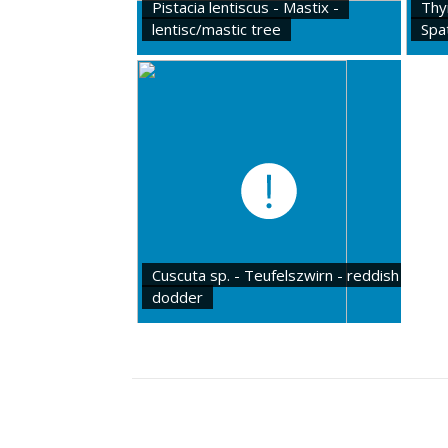
Pistacia lentiscus - Mastix -
Thy
lentisc/mastic tree
Spa
Cuscuta sp. - Teufelszwirn - reddish
dodder