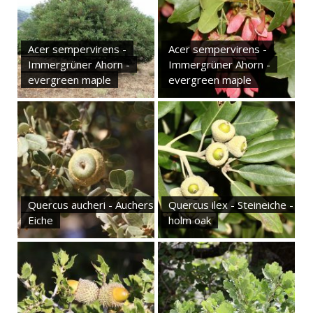
Acer sempervirens -
Acer sempervirens -
Immergrüner Ahorn -
Immergrüner Ahorn -
evergreen maple
evergreen maple
Quercus aucheri - Auchers
Quercus ilex - Steineiche -
Eiche
holm oak