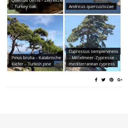
Quercus cerris - Zerreiche
- Turkey oak
Andricus quercustozae
Cupressus sempervirens
Pinus brutia - Kalabrische
- Mittelmeer-Zypresse -
Kiefer - Turkish pine
mediterranean cypress