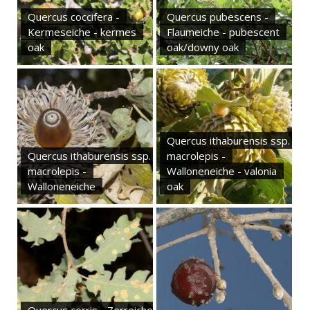
Quercus coccifera -
Quercus pubescens -
Kermeseiche - kermes
Flaumeiche - pubescent
oak
oak/downy oak
Quercus ithaburensis ssp.
Quercus ithaburensis ssp.
macrolepis -
macrolepis -
Walloneneiche - valonia
Walloneneiche
oak