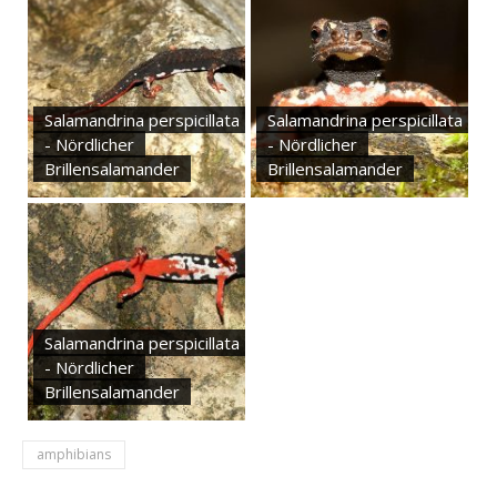
Salamandrina perspicillata
Salamandrina perspicillata
- Nördlicher
- Nördlicher
Brillensalamander
Brillensalamander
Salamandrina perspicillata
- Nördlicher
Brillensalamander
amphibians