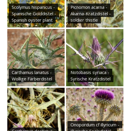
Scolymus hispanicus -
Picnomon acarna -
Spanische Golddistel -
Akarna-Kratzdistel -
Spanish oyster plant
soldier thistle
Carthamus lanatus -
Notobasis syriaca -
Wollige Färberdistel
Syrische Kratzdistel
Onopordum cf illyricum -