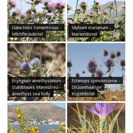
Galactites tomentosus -
Silybum marianum -
Milchfleckdistel
Mariendistel
Eryngium amethystinum -
Echinops spinosissima -
Stahlblaues Mannstreu -
Drüsenhaarige
amethyst sea holly
Kugeldistel