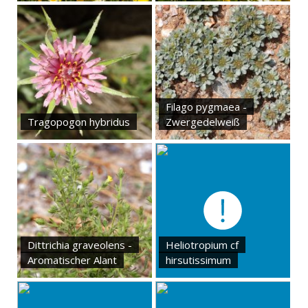
Filago pygmaea -
Tragopogon hybridus
Zwergedelweiß
Dittrichia graveolens -
Heliotropium cf
Aromatischer Alant
hirsutissimum