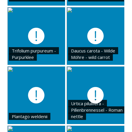
Trifolium purpureum -
Daucus carota - Wilde
Purpurklee
Möhre - wild carrot
Urtica pilulifera -
Pillenbrennessel - Roman
Plantago weldenii
nettle