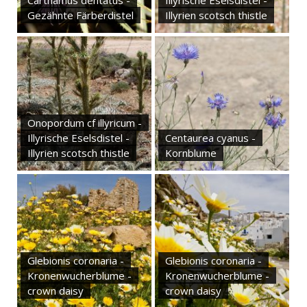
Carthamus dentatus -
Illyrische Eselsdistel -
Gezähnte Färberdistel
Illyrien scotsch thistle
Onopordum cf illyricum -
Illyrische Eselsdistel -
Centaurea cyanus -
Illyrien scotsch thistle
Kornblume
Glebionis coronaria -
Glebionis coronaria -
Kronenwucherblume -
Kronenwucherblume -
crown daisy
crown daisy