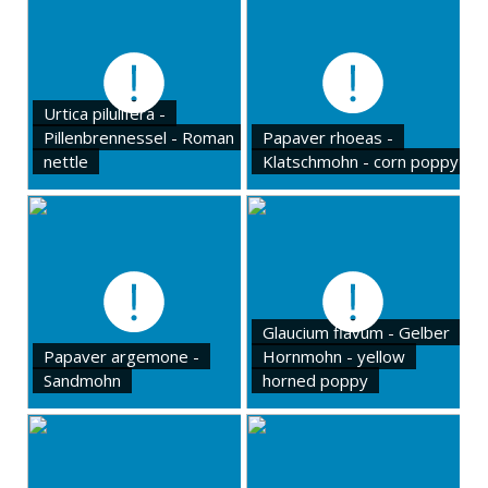
Urtica pilulifera -
Pillenbrennessel - Roman
Papaver rhoeas -
nettle
Klatschmohn - corn poppy
Glaucium flavum - Gelber
Papaver argemone -
Hornmohn - yellow
Sandmohn
horned poppy