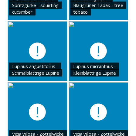
Spritzgurke - squirting
Blaugrüner Tabak - tree
cucumber
tobaco
Lupinus angustifolius -
Lupinus micranthus -
Schmalblättrige Lupine
Kleinblättrige Lupine
Vicia villosa - Zottelwicke
Vicia villosa - Zottelwicke