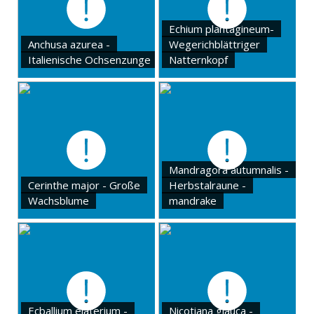
Echium plantagineum-
Anchusa azurea -
Wegerichblättriger
Italienische Ochsenzunge
Natternkopf
Mandragora autumnalis -
Cerinthe major - Große
Herbstalraune -
Wachsblume
mandrake
Ecballium elaterium -
Nicotiana glauca -