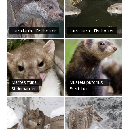
Lutra lutra - Fischotter
Lutra lutra - Fischotter
Martes foina -
Mustela putorius -
Steinmarder
Frettchen