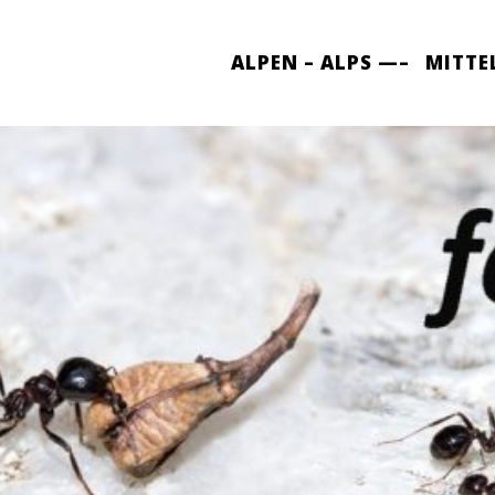
ALPEN – ALPS —–
MITTE