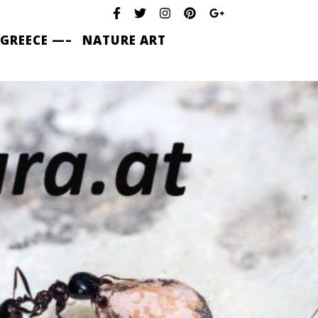
 GREECE —–
NATURE ART