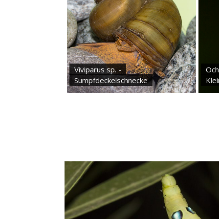
Viviparus sp. -
Och
Sumpfdeckelschnecke
Kle