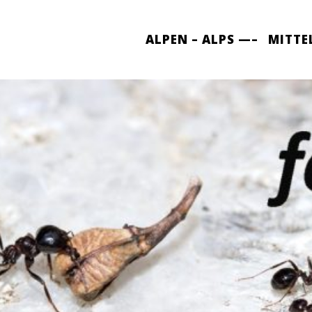
ALPEN – ALPS —–
MITTE