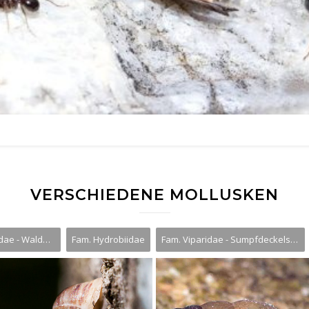
VERSCHIEDENE MOLLUSKEN
Fam. Cochlostomatidae - Walddeckelschnecken
Fam. Hydrobiidae
Fam. Viparidae - Sumpfdeckelschnecken