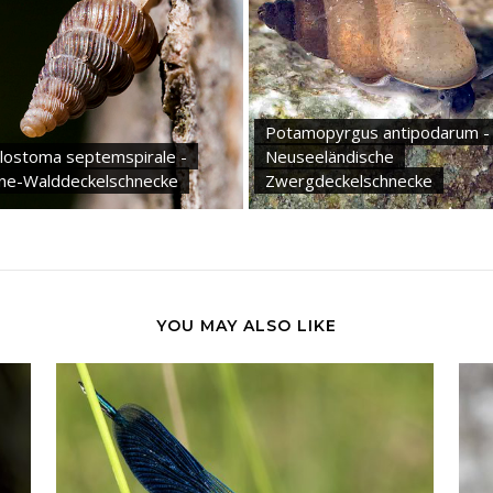
Potamopyrgus antipodarum -
lostoma septemspirale -
Neuseeländische
ine-Walddeckelschnecke
Zwergdeckelschnecke
YOU MAY ALSO LIKE