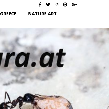
 GREECE —–
NATURE ART