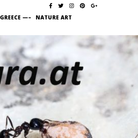
 GREECE —–
NATURE ART