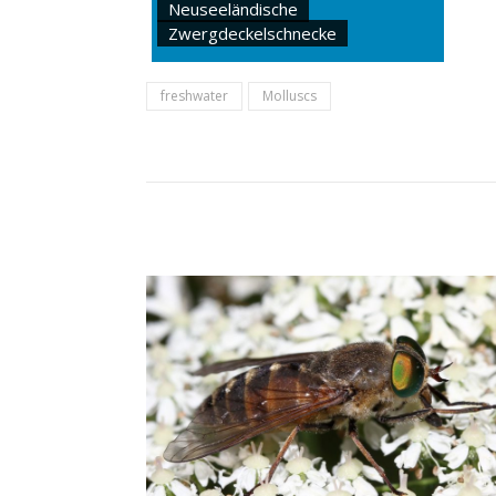
Neuseeländische
Zwergdeckelschnecke
freshwater
Molluscs