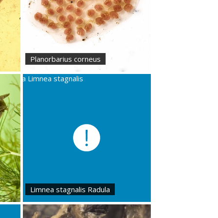
Planorbarius corneus
Limnea stagnalis Radula