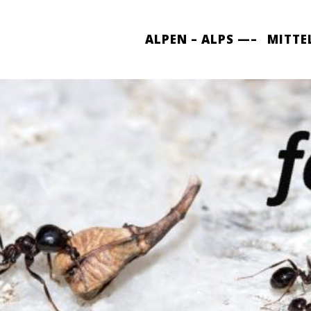
ALPEN – ALPS —–
MITTE