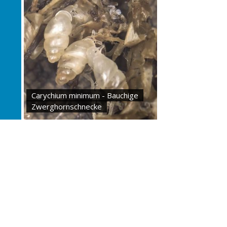
Carychium minimum - Bauchige
Zwerghornschnecke