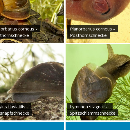
norbarius corneus -
Planorbarius corneus -
thornschnecke
Posthornschnecke
lus fluviatilis -
Lymnaea stagnalis -
ssnapfschnecke
Spitzschlammschnecke