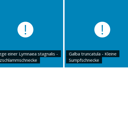
ege einer Lymnaea stagnalis -
Galba truncatula - Kleine
tzschlammschnecke
Sumpfschnecke