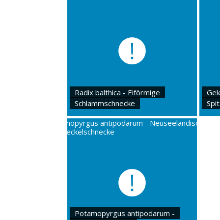
Radix balthica - Eiförmige
Gel
Schlammschnecke
Spi
Potamopyrgus antipodarum -