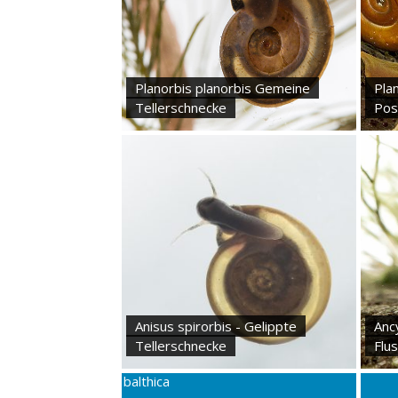
Planorbis planorbis Gemeine
Pla
Tellerschnecke
Pos
Anisus spirorbis - Gelippte
Ancy
Tellerschnecke
Flu