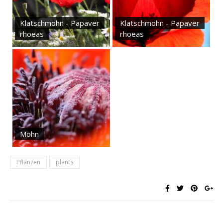
Klatschmohn - Papaver
Klatschmohn - Papaver
rhoeas
rhoeas
Mohn
Pflanzen
plants