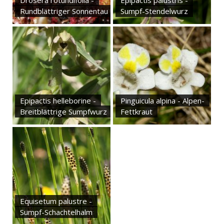
Drosera rotundifolia -
Epipactis palustris -
Rundblättriger Sonnentau
Sumpf-Stendelwurz
Epipactis helleborine -
Pinguicula alpina - Alpen-
Breitblättrige Sumpfwurz
Fettkraut
Equisetum palustre -
Sumpf-Schachtelhalm