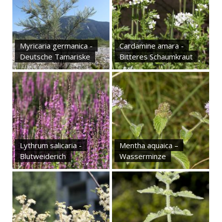
Myricaria germanica -
Cardamine amara -
Deutsche Tamariske
Bitteres Schaumkraut
Lythrum salicaria -
Mentha aquaica –
Blutweiderich
Wasserminze