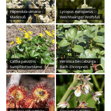
Filipendula ulmaria -
Lycopus europaeus -
Mädesüß
Weichhaariger Wolfsfuß
Caltha palustris -
Veronica beccabunga -
Sumpfdotterblume
Bach-Ehrenpreis