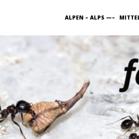
ALPEN – ALPS —–
MITTE