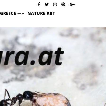
 GREECE —–
NATURE ART