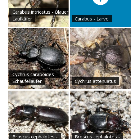
Carabus intricatus - Blauer
Laufkäfer
Carabus - Larve
Cychrus caraboides -
Schaufelläufer
Cychrus attenuatus
Broscus cephalotes -
Broscus cephalotes -