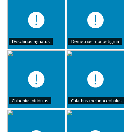
Dyschirius agnatus
Demetrias monostigma
Chlaenius nitidulus
Calathus melanocephalus