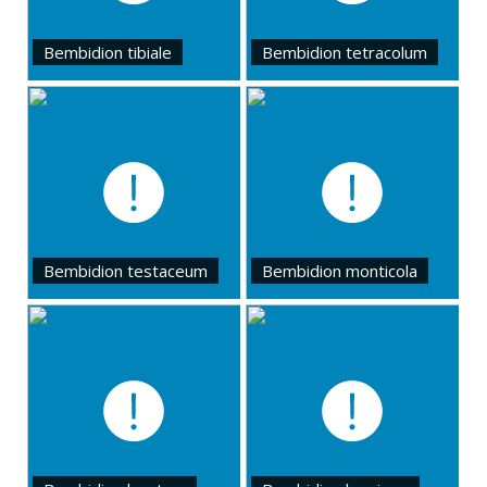
Bembidion tibiale
Bembidion tetracolum
Bembidion testaceum
Bembidion monticola