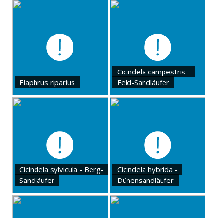
Cicindela campestris -
Elaphrus riparius
Feld-Sandläufer
Cicindela sylvicula - Berg-
Cicindela hybrida -
Sandläufer
Dünensandläufer