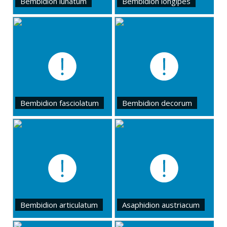
Bembidion lunatum
Bembidion longipes
Bembidion fasciolatum
Bembidion decorum
Bembidion articulatum
Asaphidion austriacum