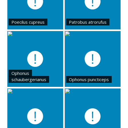
Poecilus cupreus
Patrobus atrorufus
Ophonus
schaubergerianus
Ophonus puncticeps