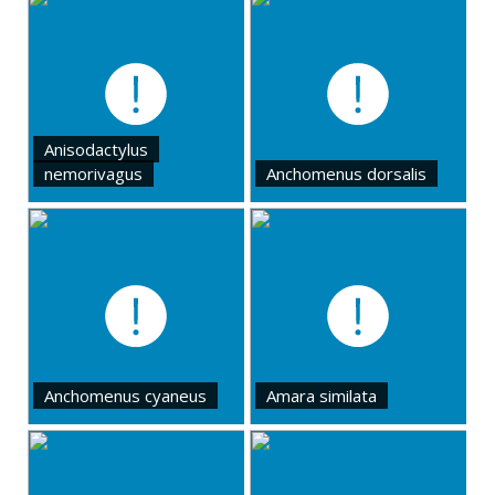
Anisodactylus
nemorivagus
Anchomenus dorsalis
Anchomenus cyaneus
Amara similata