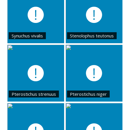
Synuchus vivalis
Stenolophus teutonus
Pterostichus strenuus
Pterostichus niger