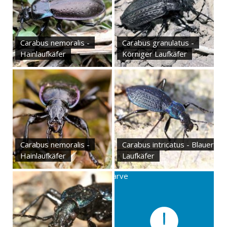
Carabus nemoralis -
Carabus granulatus -
Hainlaufkäfer
Körniger Laufkäfer
Carabus nemoralis -
Carabus intricatus - Blauer
Hainlaufkäfer
Laufkäfer