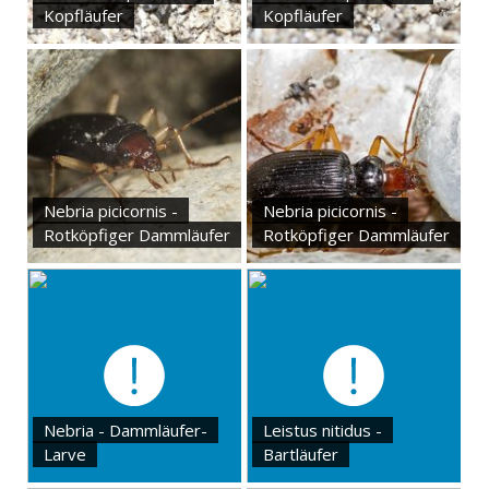
Kopfläufer
Kopfläufer
Nebria picicornis -
Nebria picicornis -
Rotköpfiger Dammläufer
Rotköpfiger Dammläufer
Nebria - Dammläufer-
Leistus nitidus -
Larve
Bartläufer