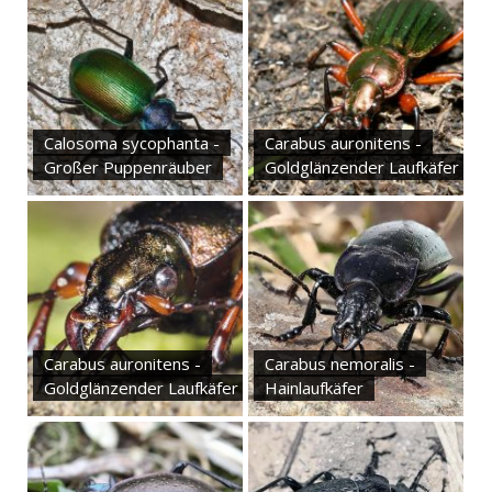
Calosoma sycophanta -
Carabus auronitens -
Großer Puppenräuber
Goldglänzender Laufkäfer
Carabus auronitens -
Carabus nemoralis -
Goldglänzender Laufkäfer
Hainlaufkäfer