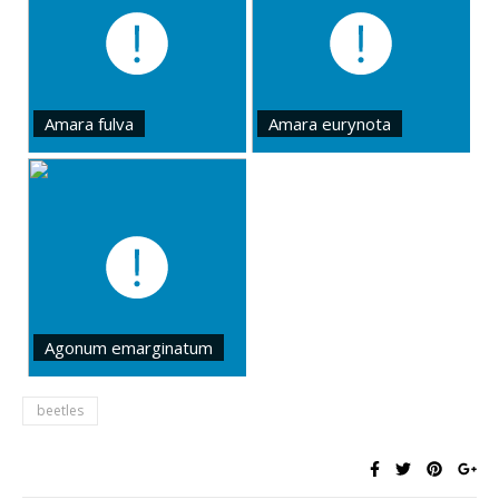
Amara fulva
Amara eurynota
Agonum emarginatum
beetles