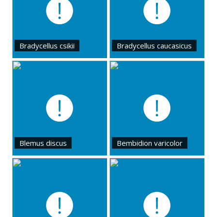
Bradycellus csikii
Bradycellus caucasicus
Blemus discus
Bembidion varicolor