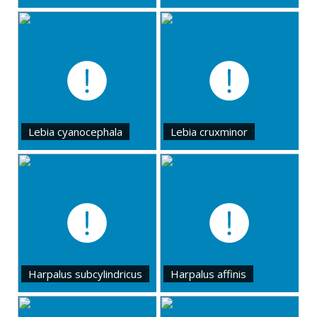
Lebia cyanocephala
Lebia cruxminor
Harpalus subcylindricus
Harpalus affinis