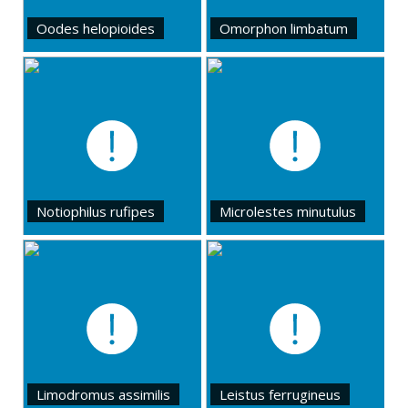
Oodes helopioides
Omorphon limbatum
Notiophilus rufipes
Microlestes minutulus
Limodromus assimilis
Leistus ferrugineus