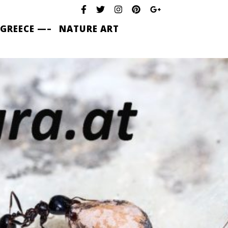
 GREECE —–
NATURE ART