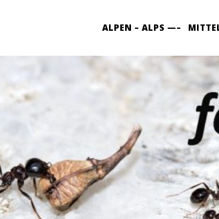
ALPEN – ALPS —–
MITTE