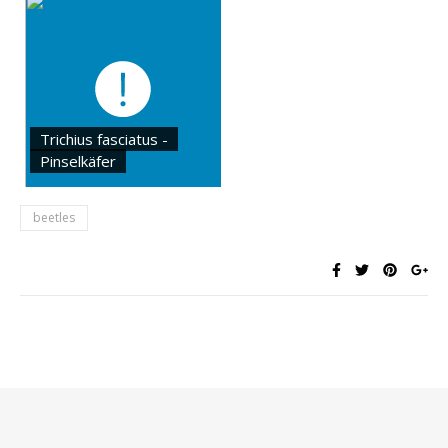
Trichius fasciatus -
Pinselkäfer
beetles