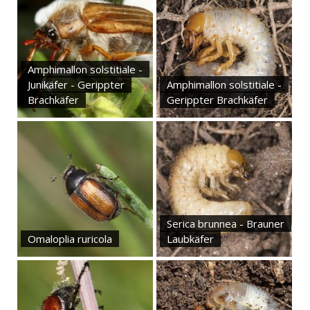
Amphimallon solstitiale -
Junikäfer - Gerippter
Amphimallon solstitiale -
Brachkäfer
Gerippter Brachkäfer
Serica brunnea - Brauner
Omaloplia ruricola
Laubkäfer