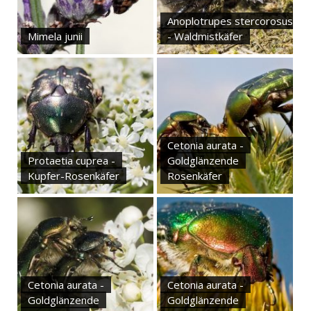
Anoplotrupes stercorosus
Mimela junii
- Waldmistkäfer
Cetonia aurata -
Protaetia cuprea -
Goldglänzende
Kupfer-Rosenkäfer
Rosenkäfer
Cetonia aurata -
Cetonia aurata -
Goldglänzende
Goldglänzende