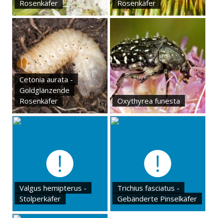
Rosenkäfer
Rosenkäfer
Cetonia aurata -
Goldglänzende
Rosenkäfer
Oxythyrea funesta
Valgus hemipterus -
Trichius fasciatus -
Stolperkäfer
Gebänderte Pinselkäfer