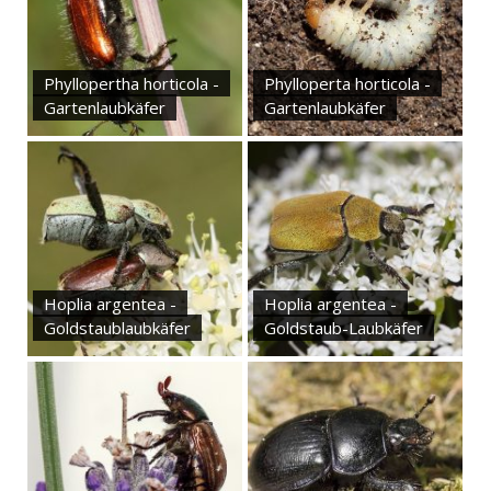
Phyllopertha horticola -
Phylloperta horticola -
Gartenlaubkäfer
Gartenlaubkäfer
Hoplia argentea -
Hoplia argentea -
Goldstaublaubkäfer
Goldstaub-Laubkäfer