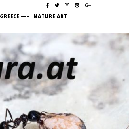
 GREECE —–
NATURE ART