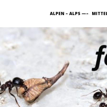
ALPEN – ALPS —–
MITTE