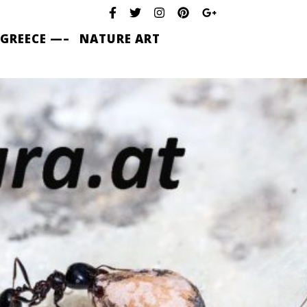
 GREECE —–
NATURE ART