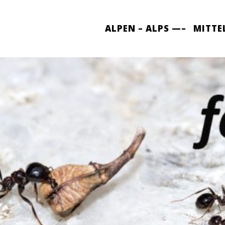
ALPEN – ALPS —–
MITTE