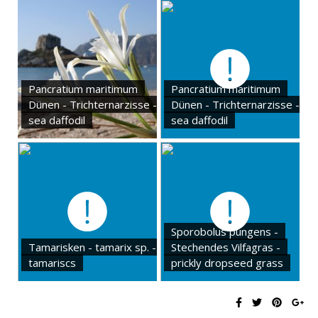
Pancratium maritimum
Pancratium maritimum
Dünen - Trichternarzisse -
Dünen - Trichternarzisse -
sea daffodil
sea daffodil
Sporobolus pungens -
Tamarisken - tamarix sp. -
Stechendes Vilfagras -
tamariscs
prickly dropseed grass