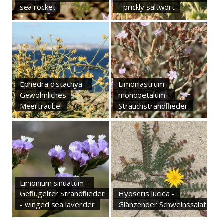
sea rocket
- prickly saltwort
Ephedra distachya -
Limoniastrum
Gewöhnliches
monopetalum -
Meerträubel
Strauchstrandflieder
Limonium sinuatum -
Geflügelter Strandflieder
Hyoseris lucida -
- winged sea lavender
Glänzender Schweinssalat