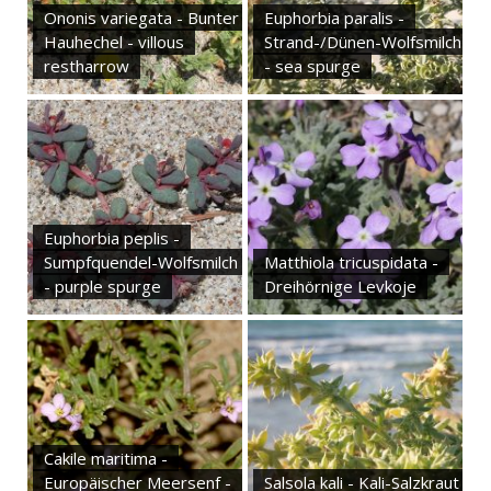
Ononis variegata - Bunter
Euphorbia paralis -
Hauhechel - villous
Strand-/Dünen-Wolfsmilch
restharrow
- sea spurge
Euphorbia peplis -
Sumpfquendel-Wolfsmilch
Matthiola tricuspidata -
- purple spurge
Dreihörnige Levkoje
Cakile maritima -
Europäischer Meersenf -
Salsola kali - Kali-Salzkraut