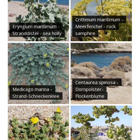
Crithmum maritimum -
Eryngium maritimum -
Meerfenchel - rock
Stranddistel - sea holly
samphire
Centaurea spinosa -
Medicago marina -
Dornpolster-
Strand-Schneckenklee
Flockenblume