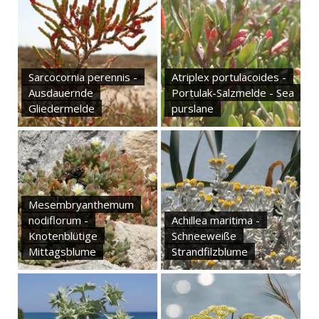
Sarcocornia perennis -
Atriplex portulacoides -
Ausdauernde
Portulak-Salzmelde - Sea
Gliedermelde
purslane
Mesembryanthemum
nodiflorum -
Achillea maritima -
Knotenblütige
Schneeweiße
Mittagsblume
Strandfilzblume