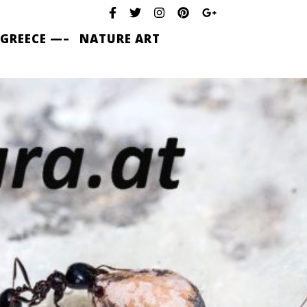
 GREECE —–
NATURE ART