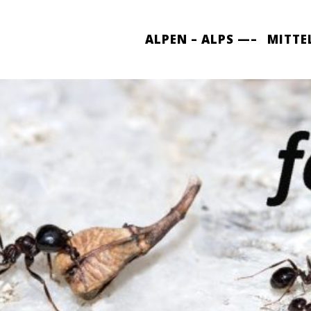
ALPEN – ALPS —–
MITTE