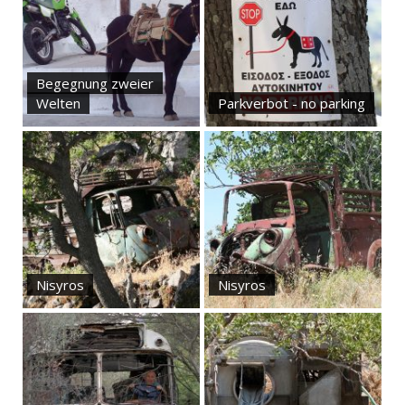
Begegnung zweier
Welten
Parkverbot - no parking
Nisyros
Nisyros