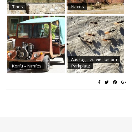
Tinos
Naxos
Auszug - zu viel los am
Korfu - Nimfes
Parkplatz