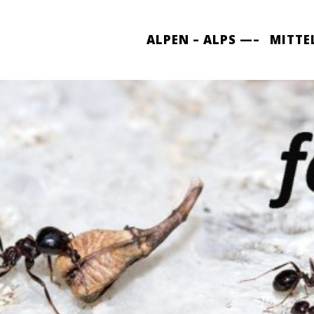
ALPEN – ALPS —–
MITTE