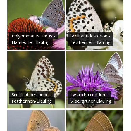
Polyommatus icarus -
Scolitantides orion -
Hauhechel-Bläuling
Fetthennen-Bläuling
Scolitantides orion -
Lysandra coridon -
Fetthennen-Bläuling
Silbergrüner Bläuling