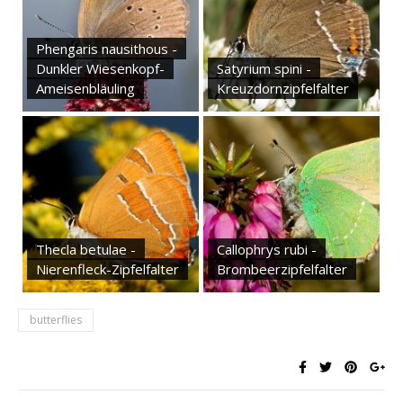
Phengaris nausithous -
Dunkler Wiesenkopf-
Satyrium spini -
Ameisenbläuling
Kreuzdornzipfelfalter
Thecla betulae -
Callophrys rubi -
Nierenfleck-Zipfelfalter
Brombeerzipfelfalter
butterflies