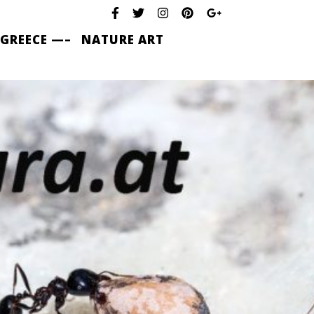
 GREECE —–
NATURE ART