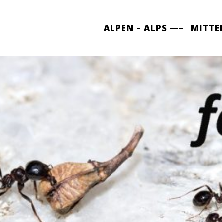
ALPEN – ALPS —–
MITTE