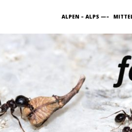
ALPEN – ALPS —–
MITTE