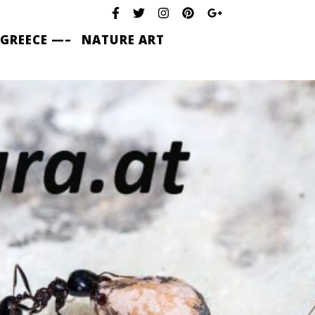
 GREECE —–
NATURE ART