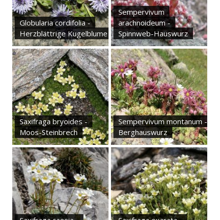
Sempervivum
Globularia cordifolia -
arachnoideum -
Herzblättrige Kugelblume
Spinnweb-Hauswurz
Saxifraga bryoides -
Sempervivum montanum -
Moos-Steinbrech
Berghauswurz