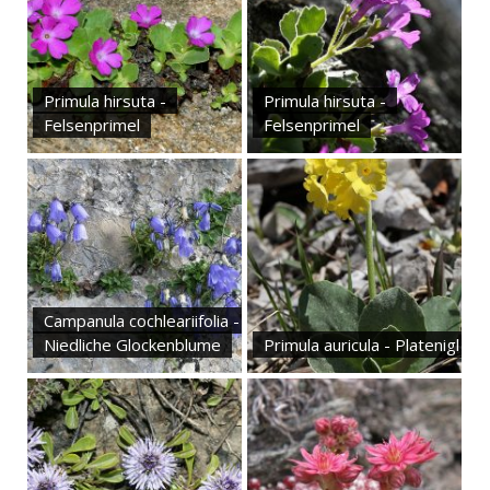
Primula hirsuta -
Primula hirsuta -
Felsenprimel
Felsenprimel
Campanula cochleariifolia -
Niedliche Glockenblume
Primula auricula - Platenigl