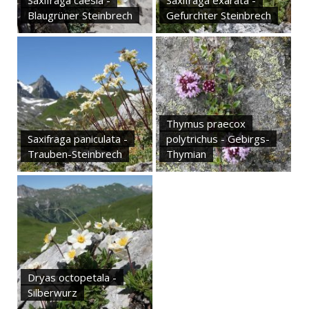
Saxifraga caesia -
Saxifraga exarata -
Blaugrüner Steinbrech
Gefurchter Steinbrech
Thymus praecox
Saxifraga paniculata -
polytrichus - Gebirgs-
Trauben-Steinbrech
Thymian
Dryas octopetala -
Silberwurz